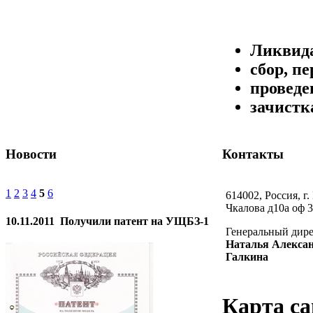
Ликвида
сбор, п
проведе
зачистк
Новости
Контакты
1
2
3
4
5
6
614002, Россия, г.
Чкалова д10а оф 3
10.11.2011
Получили патент на УЩБЗ-1
Генеральный дир
Наталья Алекса
Галкина
Карта са