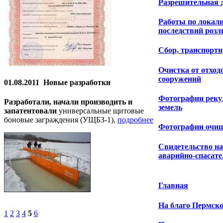
Разрешительная 
Работы по локал
последствий розл
Сбор, транспорти
Очистка от отход
сооружений
01.08.2011
Новые разработки
Фотографии рек
Разработали, начали производить и
земель
запатентовали
универсальные щитовые
боновые заграждения (УЩБЗ-1),
подробнее
Фотографии очи
Свидетельство на
аварийно-спасат
Главная
На благо Пермско
1
2
3
4
5
6