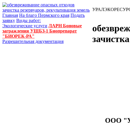
УРАЛЭКОРЕСУР
Главная
На благо Пермского края
Подать
заявку
Виды работ:
обезвреж
Экологические услуги
ЛАРН
Боновые
заграждения УЩБЗ-1
Биопрепарат
"БИОРЕК-РА"
зачистка
Разрешительная документация
ООО "У