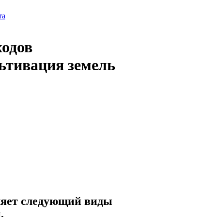
та
ходов
льтивация земель
ляет следующий виды
,