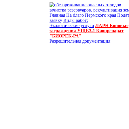
Главная
На благо Пермского края
Подат
заявку
Виды работ:
Экологические услуги
ЛАРН
Боновые
заграждения УЩБЗ-1
Биопрепарат
"БИОРЕК-РА"
Разрешительная документация