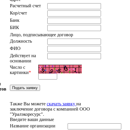
Расчетный счет
Кор/счет
Банк
БИК
Лицо, подписывающее договор
Должность
ФИО
Действует на
основании
Число с
картинки
*
я
тов
Также Вы можете
скачать заявку
на
заключение договора с компанией ООО
"Уралэкоресурс".
Введите ваши данные
Название организации