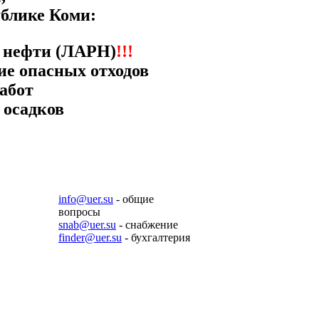
ублике Коми:
 нефти (ЛАРН)
!!!
ие опасных отходов
абот
 осадков
info@uer.su
- общие
вопросы
snab@uer.su
- снабжение
finder@uer.su
- бухгалтерия