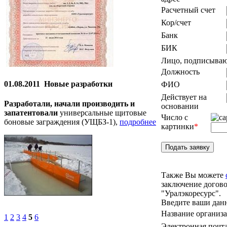
Расчетный счет
Кор/счет
Банк
БИК
Лицо, подписываю
Должность
01.08.2011
Новые разработки
ФИО
Действует на
Разработали, начали производить и
основании
запатентовали
универсальные щитовые
Число с
боновые заграждения (УЩБЗ-1),
подробнее
картинки
*
Также Вы можете
заключение догов
"Уралэкоресурс".
Введите ваши дан
Название организ
1
2
3
4
5
6
Электронная почт