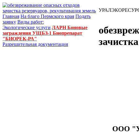
УРАЛЭКОРЕСУР
Главная
На благо Пермского края
Подать
заявку
Виды работ:
обезвреж
Экологические услуги
ЛАРН
Боновые
заграждения УЩБЗ-1
Биопрепарат
"БИОРЕК-РА"
зачистка
Разрешительная документация
ООО "У