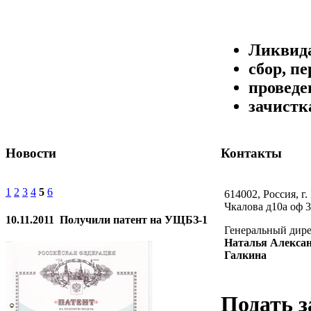
Ликвида
сбор, п
проведе
зачистк
Новости
Контакты
1
2
3
4
5
6
614002, Россия, г.
Чкалова д10а оф 3
10.11.2011
Получили патент на УЩБЗ-1
Генеральный дир
Наталья Алекса
Галкина
Подать з